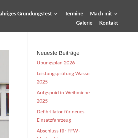
jähriges Gründungsfest
Termine
Mach mit
Galerie
Kontakt
Neueste Beiträge
Übungsplan 2026
Leistungsprüfung Wasser
2025
Aufgspuid in Weihmiche
2025
Defibrillator für neues
Einsatzfahrzeug
Abschluss für FFW-