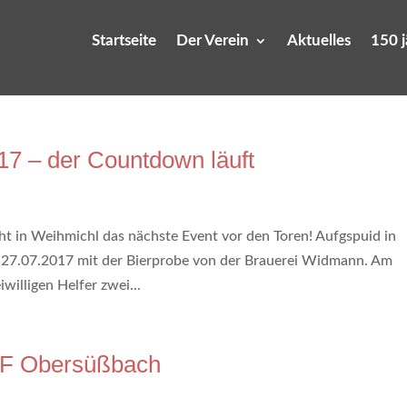
Startseite
Der Verein
Aktuelles
150 
17 – der Countdown läuft
t in Weihmichl das nächste Event vor den Toren! Aufgspuid in
27.07.2017 mit der Bierprobe von der Brauerei Widmann. Am
willigen Helfer zwei...
FF Obersüßbach