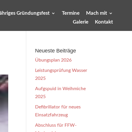
jähriges Gründungsfest
Termine
Mach mit
Galerie
Kontakt
Neueste Beiträge
Übungsplan 2026
Leistungsprüfung Wasser
2025
Aufgspuid in Weihmiche
2025
Defibrillator für neues
Einsatzfahrzeug
Abschluss für FFW-