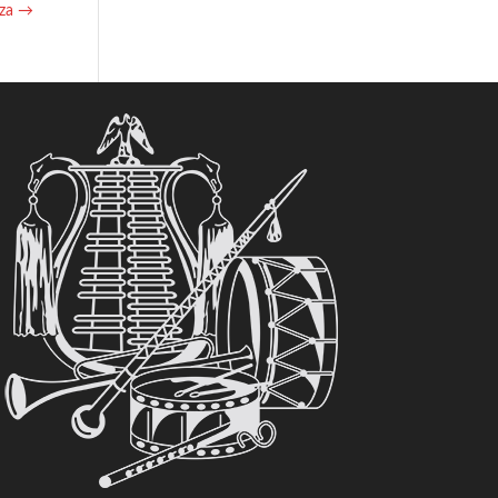
iza
→