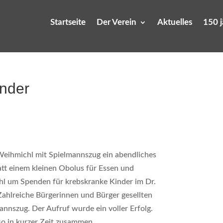
Startseite
Der Verein
Aktuelles
150 
inder
Weihmichl mit Spielmannszug ein abendliches
tt einem kleinen Obolus für Essen und
l um Spenden für krebskranke Kinder im Dr.
ahlreiche Bürgerinnen und Bürger gesellten
nnszug. Der Aufruf wurde ein voller Erfolg.
so in kurzer Zeit zusammen.